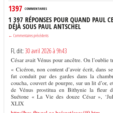
1397
COMMENTAIRES
1 397 RÉPONSES POUR QUAND PAUL C
DÉJÀ SOUS PAUL ANTSCHEL
← Commentaires précédents
FL dit:
30 avril 2026 à 9h43
César avait Vénus pour ancêtre. On l’oublie t
« Cicéron, non content d’avoir écrit, dans se
fut conduit par des gardes dans la chambr
coucha, couvert de pourpre, sur un lit d’or, 
de Vénus prostitua en Bithynie la fleur
Suétone « La Vie des douze César », ‘Jule
XLIX
http://bcs.fltr.ucl.ac.be/suet/caes/49.htm