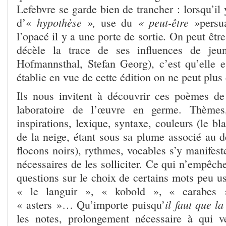
Lefebvre se garde bien de trancher : lorsqu’il 
hypothèse »,
« peut-être »
d’«
use du
pers
.
l’opacé il y a une porte de sortie
On peut être
décèle la trace de ses influences de jeun
Hofmannsthal, Stefan Georg), c’est qu’elle e
établie en vue de cette édition on ne peut plus 
Ils nous invitent à découvrir ces poèmes d
laboratoire de l’œuvre en germe. Thèmes,
inspirations, lexique, syntaxe, couleurs (le b
de la neige, étant sous sa plume associé au de
flocons noirs), rythmes, vocables s’y manifeste
nécessaires de les solliciter. Ce qui n’empêch
questions sur le choix de certains mots peu u
« le languir », « kobold », « carabes 
il faut que l
« asters »… Qu’importe puisqu’
les notes, prolongement nécessaire à qui v