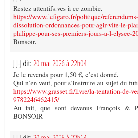
Restez attentifs.ves à ce zombie.
https://www.lefigaro.fr/politique/referendums-
dissolution-ordonnances-pour-agir-vite-le-pla
philippe-pour-ses-premiers-jours-a-l-elysee-
Bonsoir.
J J-J dit:
20 mai 2026 à 22h04
Je le revends pour 1,50 €, c’est donné.
Qui n’en veut, pour s’instruire au sujet du fut
https://www.grasset.fr/livre/la-tentation-de-ve
9782246462415/
Au fait, que sont devenus François & Pé
BONSOIR
J J-J dit:
20 mai 2026 à 22h14