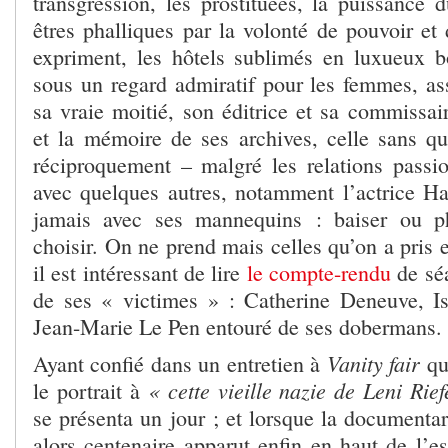
transgression, les prostituées, la puissance 
êtres phalliques par la volonté de pouvoir et
expriment, les hôtels sublimés en luxueux 
sous un regard admiratif pour les femmes, ass
sa vraie moitié, son éditrice et sa commissair
et la mémoire de ses archives, celle sans qui
réciproquement – malgré les relations passion
avec quelques autres, notamment l’actrice H
jamais avec ses mannequins : baiser ou pho
choisir. On ne prend mais celles qu’on a pris e
il est intéressant de lire
le compte-rendu
de séa
de ses « victimes » : Catherine Deneuve, I
Jean-Marie Le Pen entouré de ses dobermans.
Vanity fair
Ayant confié dans un entretien à
qu’
« cette vieille nazie de Leni Rie
le portrait à
se présenta un jour ; et lorsque la documenta
alors centenaire apparut enfin en haut de l’e