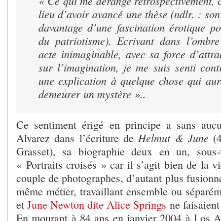
« Ce qui me dérange rétrospectivement, 
lieu d’avoir avancé une thèse (ndlr. : son
davantage d’une fascination érotique p
du patriotisme). Ecrivant dans l’ombr
acte inimaginable, avec sa force d’attra
sur l’imagination, je me suis senti cont
une explication à quelque chose qui aur
demeurer un mystère »..
Ce sentiment érigé en principe a sans auc
Helmut & June
Alvarez dans l’écriture de
(
Grasset), sa biographie deux en un, sous-t
« Portraits croisés » car il s’agit bien de la 
couple de photographes, d’autant plus fusionnel
même métier, travaillant ensemble ou séparé
et
June Newton dite Alice Springs
ne faisaient
En mourant à 84 ans en janvier 2004 à Los 