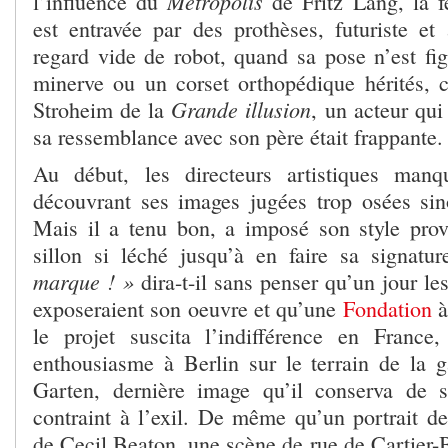
Metropolis
l’influence du
de Fritz Lang, la
est entravée par des prothèses, futuriste e
regard vide de robot, quand sa pose n’est fig
minerve ou un corset orthopédique hérités, 
Grande illusion
Stroheim de la
, un acteur qu
sa ressemblance avec son père était frappante.
Au début, les directeurs artistiques manqu
découvrant ses images jugées trop osées si
Mais il a tenu bon, a imposé son style prov
sillon si léché jusqu’à en faire sa signatu
marque ! »
dira-t-il sans penser qu’un jour l
exposeraient son oeuvre et qu’une
Fondation
à
le projet suscita l’indifférence en France,
enthousiasme à Berlin sur le terrain de la 
Garten, dernière image qu’il conserva de sa
contraint à l’exil. De même qu’un portrait 
de Cecil Beaton, une scène de rue de Cartier-